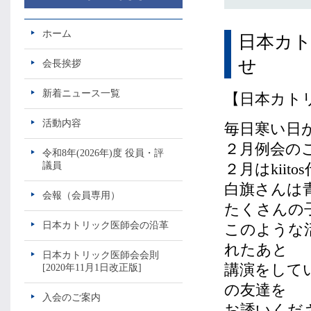
ホーム
日本カト
せ
会長挨拶
新着ニュース一覧
【日本カト
活動内容
毎日寒い日
２月例会の
令和8年(2026年)度 役員・評
議員
２月はkii
白旗さんは
会報（会員専用）
たくさんの
日本カトリック医師会の沿革
このような
れたあと
日本カトリック医師会会則
講演をして
[2020年11月1日改正版]
の友達を
入会のご案内
お誘いくだ